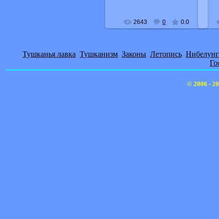
2643
0
0.0
Тушканья лавка
Тушканизм
Законы
Летопись
Нибелунг
Го
© 2006 - 2