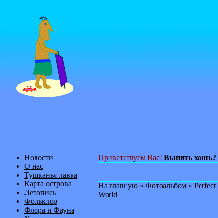
Новости
Приветствуем Вас!
Выпить хошь?
О нас
Тушканья лавка
Карта острова
На главную
»
Фотоальбом
»
Perfec
Летопись
World
Фольклор
Флора и Фауна