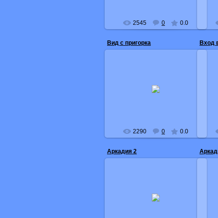
2545
0
0.0
Вид с пригорка
Вход 
08.12.2008
В районе данжа гп
Послешестой
2290
0
0.0
Аркадия 2
Аркад
08.12.2008
Собрался уплывать и решил
Со
сфотать.
Послешестой