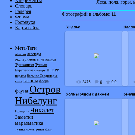
Хперименты
Леса, поля, горы,
Словарь
Галерея
Фотографий в альбоме:
11
Форум
Гостевуха
Карта сайта
Ущелье
Насло
Мета-Теги
08.12.2008
легенды
уже 
обычаи
В ущелье за данжем гп
эксперименты
летопись
Послешестой
Тушканизм
Тушкан
Буратинизм
НРР
РР
словарь
пираты
Вольное Средиморье
законы
флора
гимн
2476
0
0.0
Остров
фауна
холмы рядом с данжем
речуш
Нибелунг
Чихалет
Праздник
Заметки
08.12.2008
На
маразматика
Спиной к пристани гп
тушканоматрица
флаг
Послешестой