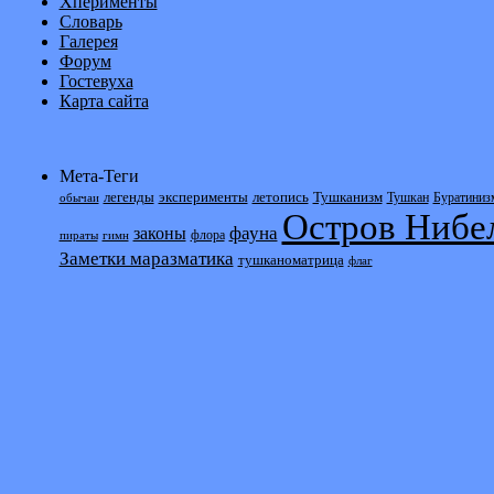
Хперименты
Словарь
Галерея
Форум
Гостевуха
Карта сайта
Мета-Теги
легенды
эксперименты
летопись
Тушканизм
Тушкан
Буратиниз
обычаи
Остров Нибе
фауна
законы
флора
пираты
гимн
Заметки маразматика
тушканоматрица
флаг