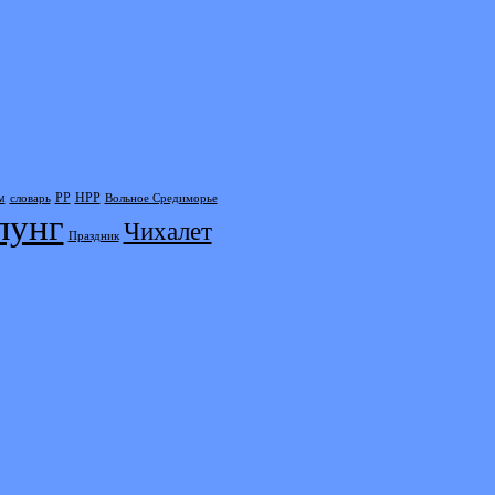
м
РР
НРР
словарь
Вольное Средиморье
лунг
Чихалет
Праздник