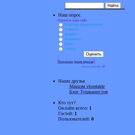
Наш опрос
Оцените наш сайт
Воистину маразматично!
Отлично
Хорошо
Нормально
Плохо
Ужасно
[
]
Результаты
Архив опросов
Всего ответов:
65
Наши друзья
Маразм vkontakte
Блог Тушканистов
Кто тут?
Онлайн всего:
1
Гостей:
1
Пользователей:
0