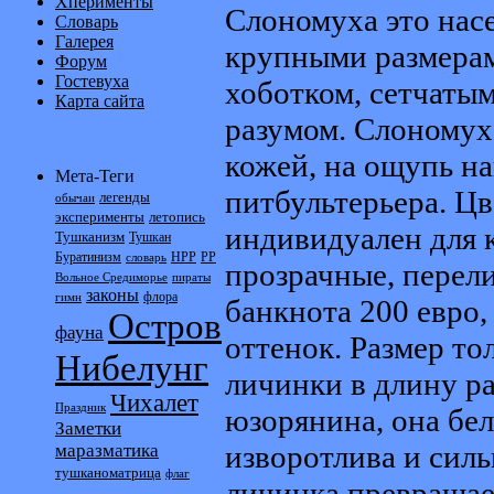
Хперименты
Слономуха это нас
Словарь
Галерея
крупными размера
Форум
Гостевуха
хоботком, сетчатым
Карта сайта
разумом. Слономух
кожей, на ощупь 
Мета-Теги
питбультерьера. Цв
легенды
обычаи
эксперименты
летопись
индивидуален для 
Тушканизм
Тушкан
Буратинизм
НРР
РР
словарь
прозрачные, перели
Вольное Средиморье
пираты
законы
флора
гимн
банкнота 200 евро
Остров
фауна
оттенок. Размер то
Нибелунг
личинки в длину ра
Чихалет
Праздник
юзорянина, она бел
Заметки
изворотлива и силь
маразматика
тушканоматрица
флаг
личинка превращае