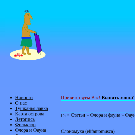
Новости
Приветствуем Вас!
Выпить хошь?
О нас
Тушканья лавка
Карта острова
»
Статьи
»
Флора и фауна
»
Фау
Летопись
Фольклор
Флора и Фауна
Слономуха (elifantomusca)