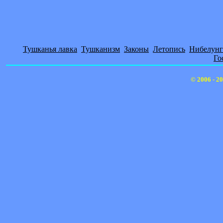
Тушканья лавка
Тушканизм
Законы
Летопись
Нибелунг
Го
© 2006 - 2