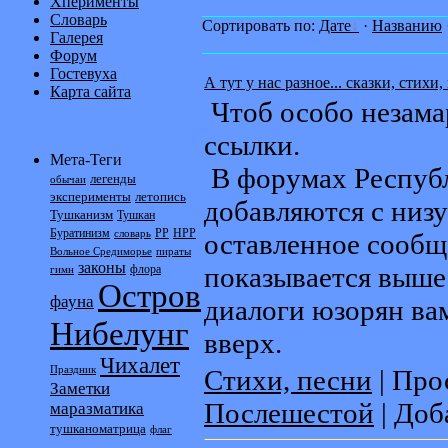
Хперименты
Словарь
Сортировать по:
Дате
·
Названию
Галерея
Форум
Гостевуха
А тут у нас разное... сказки, стихи
Карта сайта
Чтоб особо незама
ссылки.
Мета-Теги
В форумах Респуб
легенды
обычаи
эксперименты
летопись
добавляются с низу
Тушканизм
Тушкан
Буратинизм
РР
НРР
словарь
оставленное сообщ
Вольное Средиморье
пираты
законы
показывается выш
флора
гимн
Остров
фауна
диалоги юзорян вам
Нибелунг
вверх.
Чихалет
Праздник
Стихи, песни
| Про
Заметки
Послешестой
| Доб
маразматика
тушканоматрица
флаг