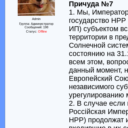
Причуда №7
1. Мы, Императо
государство НРР
Admin
Группа: Администратор
ИП) субъектом вс
Сообщений:
198
Статус:
Offline
территории в пре
Солнечной систем
состоянию на 31
всем этом, вопро
данный момент, 
Европейский Сою
независимого су
урегулированию 
2. В случае если
Россiйская Импер
НРР) продолжат и
входившие в их с