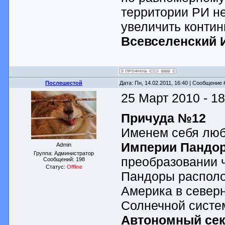
территории РИ н
увеличить контин
Всевселенский 
Послешестой
Дата: Пн, 14.02.2011, 16:40 | Сообщение
25 Март 2010 - 18
Причуда №12
Именем себя лю
Империи Пандор
Admin
Группа: Администратор
преобразовании 
Сообщений:
198
Статус:
Offline
Пандоры располо
Америка в север
Солнечной систем
Автономный сек