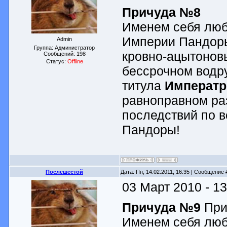
Причуда №8
Именем себя люб
Империи Пандоры
Admin
Группа: Администратор
кровно-ацытонов
Сообщений:
198
Статус:
Offline
бессрочном водр
титула
Императр
равноправном раз
последствий по 
Пандоры!
Послешестой
Дата: Пн, 14.02.2011, 16:35 | Сообщение
03 Март 2010 - 13
Причуда №9
При
Именем себя люб