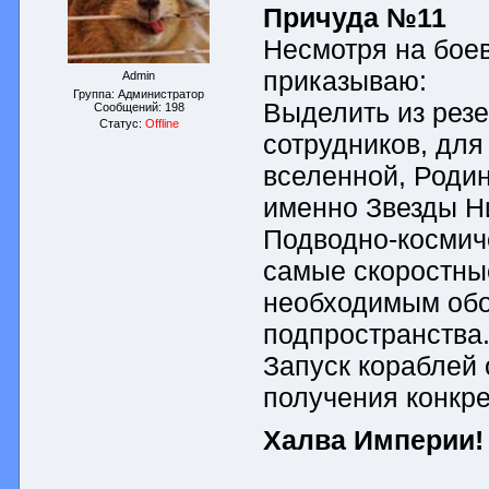
Причуда №11
Несмотря на бое
приказываю:
Admin
Группа: Администратор
Выделить из рез
Сообщений:
198
Статус:
Offline
сотрудников, для
вселенной, Родин
именно Звезды Н
Подводно-космич
самые скоростны
необходимым обо
подпространства
Запуск кораблей 
получения конкре
Халва Империи!