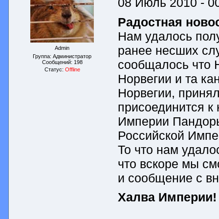
08 Июль 2010 - 0
Радостная новос
Нам удалось пол
ранее несших сл
Admin
Группа: Администратор
сообщалось что Н
Сообщений:
198
Статус:
Offline
Норвегии и та ка
Норвегии, принял
присоединится к 
Империи Пандоры
Российской Импе
То что нам удало
что вскоре мы см
и сообщение с в
Халва Империи!