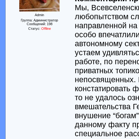
Мы, Всевселенск
любопытством сле
Admin
Группа: Администратор
направленной на 
Сообщений:
198
Статус:
Offline
особо впечатлили
автономному сек
устаем удивлятьс
работе, по перен
приватных топико
непосвященных.
констатировать ф
то не удалось оз
вмешательства Г
внушение “богам”
данному факту п
специальное рас