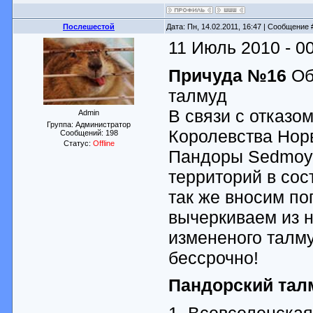
Послешестой
Дата: Пн, 14.02.2011, 16:47 | Сообщение
11 Июль 2010 - 0
Причуда №16
Об
талмуд
В связи с отказо
Admin
Группа: Администратор
Королевства Нор
Сообщений:
198
Статус:
Offline
Пандоры Sedmoy 
территорий в со
так же вносим по
вычеркиваем из н
измененого талму
бессрочно!
Пандорский тал
1. Всевселенская