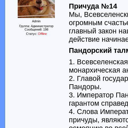
Причуда №14
Мы, Всевселенск
огромным счасть
Admin
Группа: Администратор
главный закон на
Сообщений:
198
Статус:
Offline
действие начинае
Пандорский тал
1. Всевселенская
монархическая а
2. Главой госуда
Пандоры.
3. Император Пан
гарантом справед
4. Слова Импера
причуды, являютс
осмеянию во все