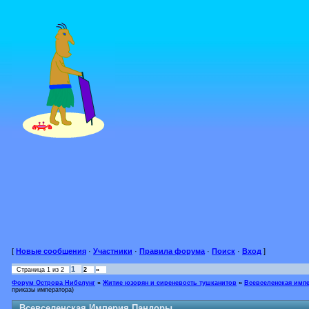
[
Новые сообщения
·
Участники
·
Правила форума
·
Поиск
·
Вход
]
1
Страница
1
из
2
2
»
Форум Острова Нибелунг
»
Житие юзорян и сиреневость тушканитов
»
Всевселенская имп
приказы императора)
Всевселенская Империя Пандоры