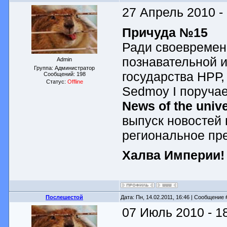
27 Апрель 2010 -
Причуда №15
Ради своевремен
познавательной 
Admin
Группа: Администратор
государства НРР
Сообщений:
198
Статус:
Offline
Sedmoy I поруча
News of the uni
выпуск новостей 
региональное пре
Халва Империи!
Послешестой
Дата: Пн, 14.02.2011, 16:46 | Сообщение
07 Июль 2010 - 1