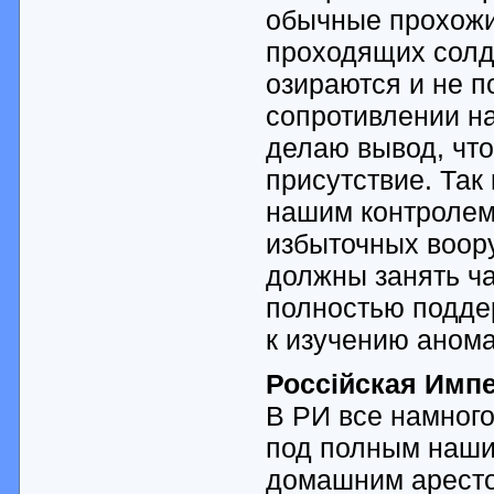
обычные прохожие
проходящих солда
озираются и не п
сопротивлении на
делаю вывод, что
присутствие. Так
нашим контролем
избыточных воору
должны занять ч
полностью подде
к изучению аном
Россiйская Импе
В РИ все намного
под полным наши
домашним аресто