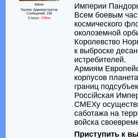
Империи Пандоры
Admin
Группа: Администратор
Всем боевым час
Сообщений:
198
Статус:
Offline
космического фло
околоземной орб
Королевство Норв
к выброске деса
истребителей.
Армиям Европейс
корпусов планета
границ подсубъе
Россiйская Импер
СМЕХу осуществи
саботажа на терр
войска своеврем
Приступить к в