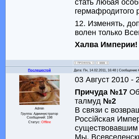
стать любая особ
гермафродитого 
12. Изменять, до
волен только Вс
Халва Империи!
Послешестой
Дата: Пн, 14.02.2011, 16:48 | Сообщение
03 Август 2010 - 
Причуда №17
Об
талмуд
№2
В связи с возвра
Admin
Группа: Администратор
Россiйская Импер
Сообщений:
198
Статус:
Offline
существовавшим 
Мы, Всевселенск