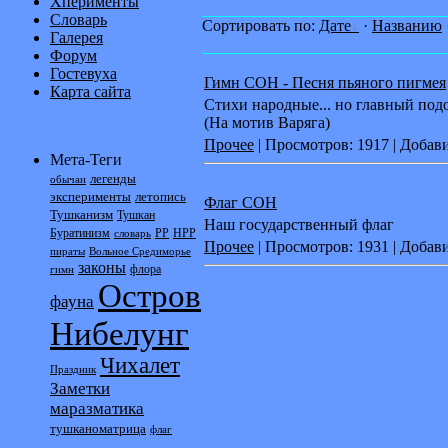
Хперименты
Словарь
Сортировать по:
Дате
·
Названию
Галерея
Форум
Гостевуха
Гимн СОН - Песня пьяного пигмея
Карта сайта
Стихи народные... но главный по
(На мотив Варяга)
Прочее
| Просмотров: 1917 | Добав
Мета-Теги
легенды
обычаи
эксперименты
летопись
Флаг СОН
Тушканизм
Тушкан
Наш государственный флаг
Буратинизм
РР
НРР
словарь
Прочее
| Просмотров: 1931 | Добав
пираты
Вольное Средиморье
законы
флора
гимн
Остров
фауна
Нибелунг
Чихалет
Праздник
Заметки
маразматика
тушканоматрица
флаг