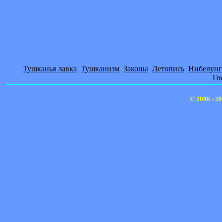
Тушканья лавка
Тушканизм
Законы
Летопись
Нибелунг
Го
© 2006 - 2